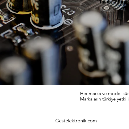
Tamir, Onarim
Her marka ve model sürüc
Markaların türkiye yetkili
Gestelektronik.com