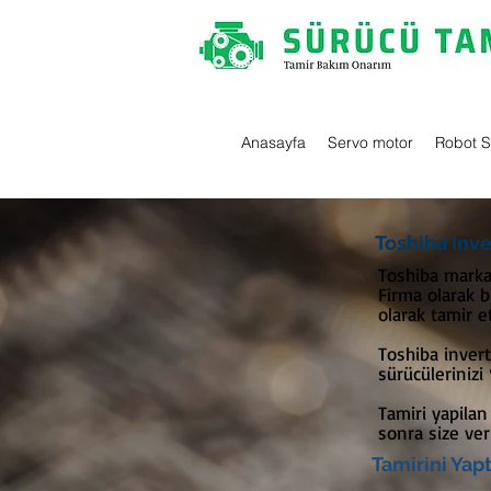
Anasayfa
Servo motor
Robot 
Toshiba Inve
Toshiba marka 
Firma olarak b
olarak tamir e
Toshiba inver
sürücülerinizi
Tamiri yapilan
sonra size veril
Tamirini Yap