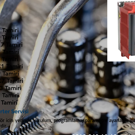
 Tamiri
 Tamiri
7 Tamiri
 Tamiri
 Tamiri
1 Tamiri
 Tamiri
7 Tamiri
3 Tamiri
 Tamiri
 Tamiri
rter Servisi
tör icin yerinde kurulum, programlama, parametre ayarlama gib
dir.