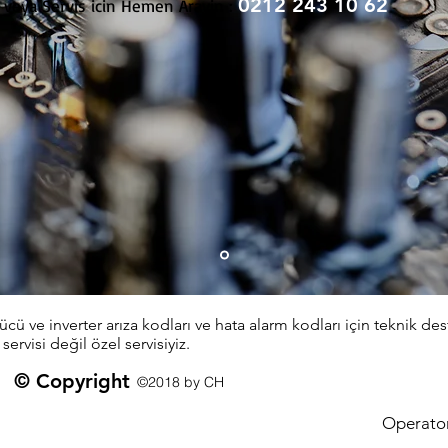
0212 243 10 62
 veya Servis icin Hemen Arayin :
ü ve inverter arıza kodları ve hata alarm kodları için teknik des
 servisi değil özel servisiyiz.
© Copyright
©2018 by CH
Operator