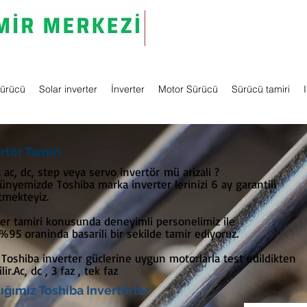
Sürücü
Solar inverter
İnverter
Motor Sürücü
Sürücü tamiri
rtör Tamiri
ac, dc, step veya servo invertör mü arizali ?
ünyemizde Toshiba marka inverter lerinizi 6 ay garantili
tmekteyiz.
ter tamiri konusunda deneyimli personelimiz ile
 %95 oraninda basarili bir sekilde tamir ediyoruz.
 Toshiba inverter güclerine uygun motorlarla test edildikten
ir.Ac, dc , 3 faz , tek faz
tığımız Toshiba Invertörler