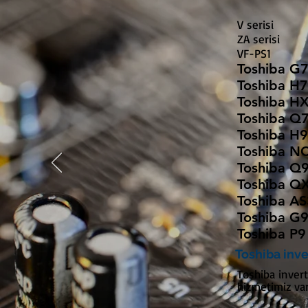
V serisi
ZA serisi
VF-PS1
Toshiba G7
Toshiba H7
Toshiba HX
Toshiba Q7
Toshiba H9
Toshiba NC
Toshiba Q9
Toshiba QX
Toshiba AS
Toshiba G9
Toshiba P9
Toshiba inve
Toshiba inver
hizmetimiz var