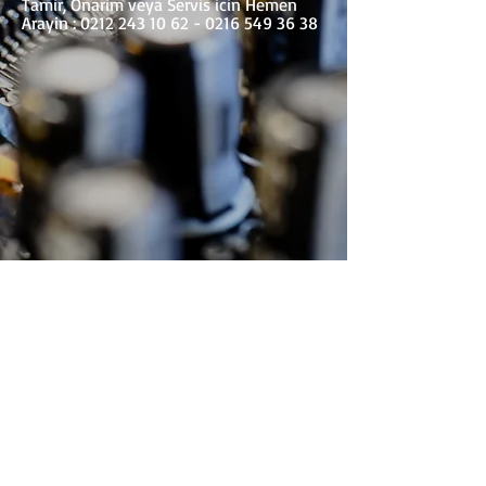
Tamir, Onarim veya Servis icin Hemen
Arayin : 0212 243 10 62 - 0216 549 36 38
Her marka ve model sürücü ve inverter
arıza kodları ve hata alarm kodları için
teknik destek hizmetimiz vardır.
Markaların türkiye yetkili servisi değil özel
servisiyiz.