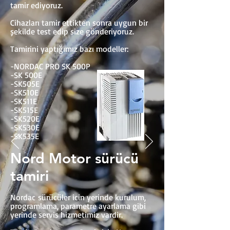
tamir ediyoruz.
Cihazları tamir ettikten sonra uygun bir
şekilde test edip size gönderiyoruz.
Tamirini yaptığımız bazı modeller:
-NORDAC PRO SK 500P
-SK 500E
-SK505E
-SK510E​
-SK511E
-SK515E
-SK520E
-SK530E
-SK535E
Nord Motor sürücü
tamiri
Nordac sürücüler icin yerinde kurulum,
programlama, parametre ayarlama gibi
yerinde servis hizmetimiz vardir.