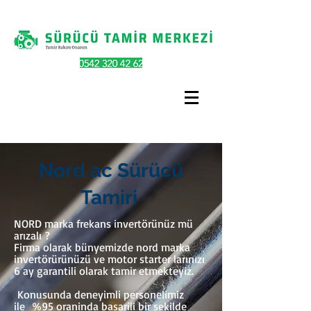
Nord ac Sürücü
Tamiri
NORD marka frekans invertörünüz mü
arızalı ?
Firma olarak bünyemizde nord marka
invertörürünüzü ve motor starter larınızı
6 ay garantili olarak tamir etmekteyiz.
Konusunda deneyimli personelimiz
ile %95 oraninda basarili bir sekilde