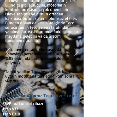
etkileyen bir durum olarak dikkat çeker.
Bilindiği gibi sürücüler, motorların
kontrolü noktasında çok önemli bir
işleve sahiptir ve bunun ortadan
kalkması, bütün sistemi olumsuz etkiler.
Bundan dolayı da kısa süre içinde Teco
sürücü tamiri teco servisi tarafından
yapılmalıdır. Aksi durumda farklı sorunlar
meydana gelebilir ya da üretim
tamamen durabilir.
Teco inverter tamiri konusunda
deneyimli personelimiz ile sürücülerinizi
%95 oraninda basarili bir sekilde tamir
ediyoruz.
Tamiri yapilan Teco inverter güclerine
uygun motorlarla test edildikten sonra
size verilir.
Tamirini Yaptığımız Teco Invertörler
3EVP hız kontrol cihazı
Teco V33
Teco E310