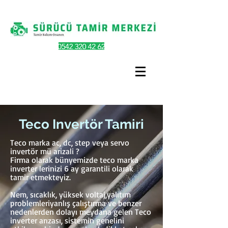
Teco Invertör Tamiri
Teco marka ac, dc, step veya servo
invertör mü arizali ?
Firma olarak bünyemizde teco marka
inverter lerinizi 6 ay garantili olarak
tamir etmekteyiz.
Nem, sıcaklık, yüksek voltaj,yalıtım
problemleriyanlış çalıştırma ve benzer
nedenlerden dolayı meydana gelen Teco
inverter arızası, sistemin genelini